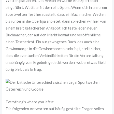
Wetten platzieren. Des Weiteren wurde eine Sperrdatei
eingeführt. Wettbar ist der reine Sport. Wenn sich in unserem
Sportwetten Test herausstellt, dass ein Buchmacher Wetten
bis runter in die Oberliga anbietet, dann sprechen wir hier von
einem breit gefächerten Angebot. Ich teste jeden neuen
Buchmacher, der auf den Markt kommt und veröffentliche
einen Testbericht. Ein ausgewogenes Buch, das auch eine
Gewinnmarge in die Gewinnchancen einbringt, stellt sicher,
dass die eventuellen Verbindlichkeiten für die Veranstaltung
unabhängig vom Ergebnis gedeckt werden, wobei etwas Geld
übrig bleibt als Ertrag.
Everything’s where you left it
Die folgenden Antworten auf häufig gestellte Fragen sollen