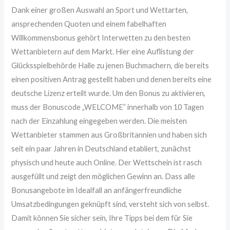
Dank einer großen Auswahl an Sport und Wettarten,
ansprechenden Quoten und einem fabelhaften
Willkommensbonus gehört Interwetten zu den besten
Wettanbietern auf dem Markt. Hier eine Auflistung der
Glücksspielbehörde Halle zu jenen Buchmachern, die bereits
einen positiven Antrag gestellt haben und denen bereits eine
deutsche Lizenz erteilt wurde. Um den Bonus zu aktivieren,
muss der Bonuscode „WELCOME” innerhalb von 10 Tagen
nach der Einzahlung eingegeben werden. Die meisten
Wettanbieter stammen aus Großbritannien und haben sich
seit ein paar Jahren in Deutschland etabliert, zunächst
physisch und heute auch Online. Der Wettschein ist rasch
ausgefüllt und zeigt den möglichen Gewinn an. Dass alle
Bonusangebote im Idealfall an anfängerfreundliche
Umsatzbedingungen geknüpft sind, versteht sich von selbst.
Damit können Sie sicher sein, Ihre Tipps bei dem für Sie