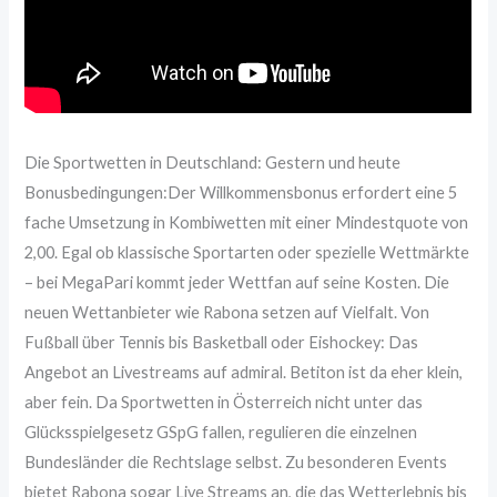
Die Sportwetten in Deutschland: Gestern und heute
Bonusbedingungen:Der Willkommensbonus erfordert eine 5
fache Umsetzung in Kombiwetten mit einer Mindestquote von
2,00. Egal ob klassische Sportarten oder spezielle Wettmärkte
– bei MegaPari kommt jeder Wettfan auf seine Kosten. Die
neuen Wettanbieter wie Rabona setzen auf Vielfalt. Von
Fußball über Tennis bis Basketball oder Eishockey: Das
Angebot an Livestreams auf admiral. Betiton ist da eher klein,
aber fein. Da Sportwetten in Österreich nicht unter das
Glücksspielgesetz GSpG fallen, regulieren die einzelnen
Bundesländer die Rechtslage selbst. Zu besonderen Events
bietet Rabona sogar Live Streams an, die das Wetterlebnis bis