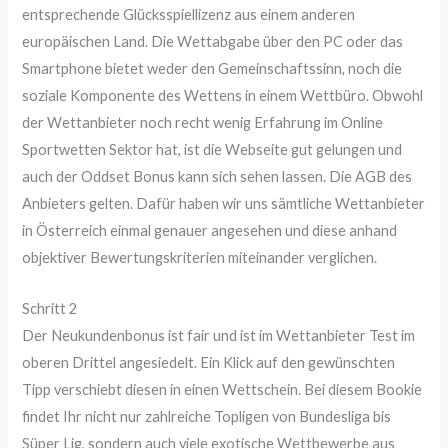
entsprechende Glücksspiellizenz aus einem anderen
europäischen Land. Die Wettabgabe über den PC oder das
Smartphone bietet weder den Gemeinschaftssinn, noch die
soziale Komponente des Wettens in einem Wettbüro. Obwohl
der Wettanbieter noch recht wenig Erfahrung im Online
Sportwetten Sektor hat, ist die Webseite gut gelungen und
auch der Oddset Bonus kann sich sehen lassen. Die AGB des
Anbieters gelten. Dafür haben wir uns sämtliche Wettanbieter
in Österreich einmal genauer angesehen und diese anhand
objektiver Bewertungskriterien miteinander verglichen.
Schritt 2
Der Neukundenbonus ist fair und ist im Wettanbieter Test im
oberen Drittel angesiedelt. Ein Klick auf den gewünschten
Tipp verschiebt diesen in einen Wettschein. Bei diesem Bookie
findet Ihr nicht nur zahlreiche Topligen von Bundesliga bis
Süper Lig, sondern auch viele exotische Wettbewerbe aus