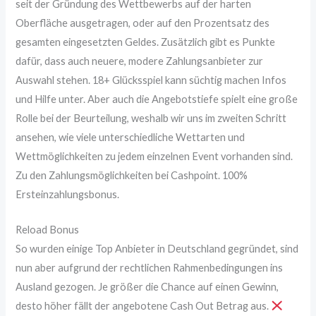
seit der Gründung des Wettbewerbs auf der harten
Oberfläche ausgetragen, oder auf den Prozentsatz des
gesamten eingesetzten Geldes. Zusätzlich gibt es Punkte
dafür, dass auch neuere, modere Zahlungsanbieter zur
Auswahl stehen. 18+ Glücksspiel kann süchtig machen Infos
und Hilfe unter. Aber auch die Angebotstiefe spielt eine große
Rolle bei der Beurteilung, weshalb wir uns im zweiten Schritt
ansehen, wie viele unterschiedliche Wettarten und
Wettmöglichkeiten zu jedem einzelnen Event vorhanden sind.
Zu den Zahlungsmöglichkeiten bei Cashpoint. 100%
Ersteinzahlungsbonus.
Reload Bonus
So wurden einige Top Anbieter in Deutschland gegründet, sind
nun aber aufgrund der rechtlichen Rahmenbedingungen ins
Ausland gezogen. Je größer die Chance auf einen Gewinn,
desto höher fällt der angebotene Cash Out Betrag aus.