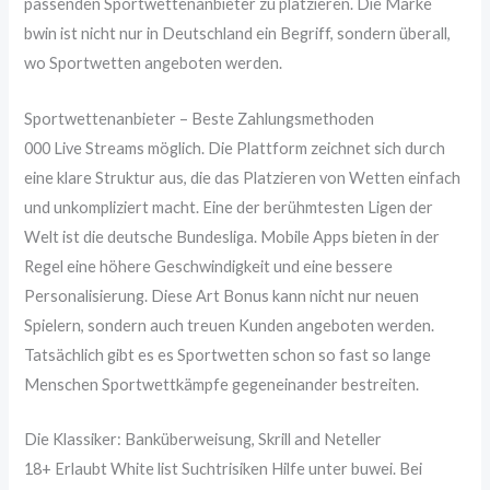
passenden Sportwettenanbieter zu platzieren. Die Marke
bwin ist nicht nur in Deutschland ein Begriff, sondern überall,
wo Sportwetten angeboten werden.
Sportwettenanbieter – Beste Zahlungsmethoden
000 Live Streams möglich. Die Plattform zeichnet sich durch
eine klare Struktur aus, die das Platzieren von Wetten einfach
und unkompliziert macht. Eine der berühmtesten Ligen der
Welt ist die deutsche Bundesliga. Mobile Apps bieten in der
Regel eine höhere Geschwindigkeit und eine bessere
Personalisierung. Diese Art Bonus kann nicht nur neuen
Spielern, sondern auch treuen Kunden angeboten werden.
Tatsächlich gibt es es Sportwetten schon so fast so lange
Menschen Sportwettkämpfe gegeneinander bestreiten.
Die Klassiker: Banküberweisung, Skrill and Neteller
18+ Erlaubt White list Suchtrisiken Hilfe unter buwei. Bei