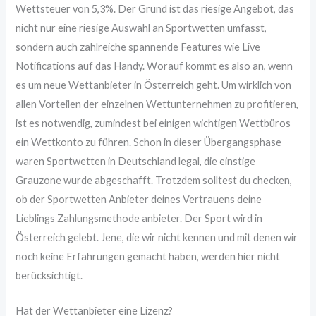
Wettsteuer von 5,3%. Der Grund ist das riesige Angebot, das
nicht nur eine riesige Auswahl an Sportwetten umfasst,
sondern auch zahlreiche spannende Features wie Live
Notifications auf das Handy. Worauf kommt es also an, wenn
es um neue Wettanbieter in Österreich geht. Um wirklich von
allen Vorteilen der einzelnen Wettunternehmen zu profitieren,
ist es notwendig, zumindest bei einigen wichtigen Wettbüros
ein Wettkonto zu führen. Schon in dieser Übergangsphase
waren Sportwetten in Deutschland legal, die einstige
Grauzone wurde abgeschafft. Trotzdem solltest du checken,
ob der Sportwetten Anbieter deines Vertrauens deine
Lieblings Zahlungsmethode anbieter. Der Sport wird in
Österreich gelebt. Jene, die wir nicht kennen und mit denen wir
noch keine Erfahrungen gemacht haben, werden hier nicht
berücksichtigt.
Hat der Wettanbieter eine Lizenz?