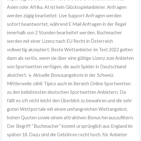
Asien oder Afrika. At ist kein Glücksspielanbieter. Anfragen
werden zügig bearbeitet: Live Support Anfragen werden
sofort beantwortet, während E Mail Anfragen in der Regel
innerhalb von 2 Stunden bearbeitet werden. Buchmacher
werden mit einer Lizenz nach EU Recht in Österreich
vollwertig akzeptiert. Beste Wettanbieter im Test 2022 gelten
dann als seriös, wenn sie über eine gültige Lizenz zum Anbieten
von Sportwetten verfügen, die auch Spieler in Deutschland
absichert. ↳ Aktuelle Bonusangebote in der Schweiz.
Mittlerweile zählt Tipico auch im Bereich Online Sportwetten
zu den beliebtesten deutschen Sportwetten Anbietern. Da
fällt es oft nicht leicht den Überblick zu bewahren und die sehr
guten Wettportale mit einem umfangreichen Wettangebot,
hohen Quoten sowie einem attraktiven Bonus herauszufiltern.
Der Begriff “Buchmacher” kommt ursprünglich aus England im
späten 18. Dazu sind die Gebühren recht hoch, für Anbieter