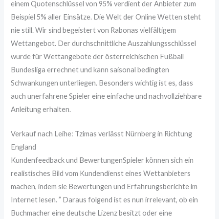
einem Quotenschlüssel von 95% verdient der Anbieter zum
Beispiel 5% aller Einsätze. Die Welt der Online Wetten steht
nie still. Wir sind begeistert von Rabonas vielfältigem
Wettangebot. Der durchschnittliche Auszahlungsschlüssel
wurde für Wettangebote der österreichischen Fußball
Bundesliga errechnet und kann saisonal bedingten
Schwankungen unterliegen. Besonders wichtig ist es, dass
auch unerfahrene Spieler eine einfache und nachvollziehbare
Anleitung erhalten.
Verkauf nach Leihe: Tzimas verlässt Nürnberg in Richtung
England
Kundenfeedback und BewertungenSpieler können sich ein
realistisches Bild vom Kundendienst eines Wettanbieters
machen, indem sie Bewertungen und Erfahrungsberichte im
Internet lesen. ” Daraus folgend ist es nun irrelevant, ob ein
Buchmacher eine deutsche Lizenz besitzt oder eine